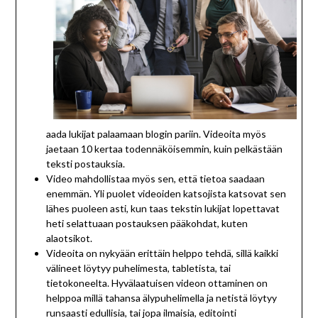
aada lukijat palaamaan blogin pariin. Videoita myös
jaetaan 10 kertaa todennäköisemmin, kuin pelkästään
teksti postauksia.
Video mahdollistaa myös sen, että tietoa saadaan
enemmän. Yli puolet videoiden katsojista katsovat sen
lähes puoleen asti, kun taas tekstin lukijat lopettavat
heti selattuaan postauksen pääkohdat, kuten
alaotsikot.
Videoita on nykyään erittäin helppo tehdä, sillä kaikki
välineet löytyy puhelimesta, tabletista, tai
tietokoneelta. Hyvälaatuisen videon ottaminen on
helppoa millä tahansa älypuhelimella ja netistä löytyy
runsaasti edullisia, tai jopa ilmaisia, editointi