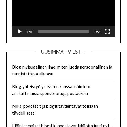
00:00
23:20
UUSIMMAT VIESTIT
Blogin visuaalinen ilme: miten luoda persoonallinen ja
tunnistettava ulkoasu
Blogiyhteistyö yritysten kanssa: näin luot
ammattimaisia sponsoroituja postauksia
Miksi podcastit ja blogit täydentävät toisiaan
täydellisesti
Eläinteemaiset blogit kiinnostavat lukijoita juuri nyt –