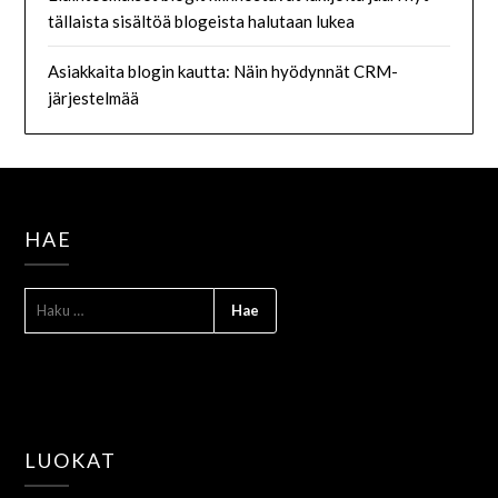
tällaista sisältöä blogeista halutaan lukea
Asiakkaita blogin kautta: Näin hyödynnät CRM-
järjestelmää
HAE
LUOKAT