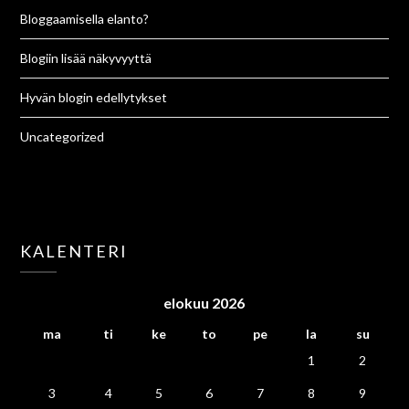
Bloggaamisella elanto?
Blogiin lisää näkyvyyttä
Hyvän blogin edellytykset
Uncategorized
KALENTERI
elokuu 2026
ma
ti
ke
to
pe
la
su
1
2
3
4
5
6
7
8
9