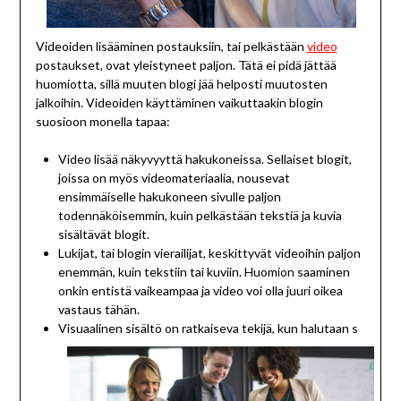
Videoiden lisääminen postauksiin, tai pelkästään
video
postaukset, ovat yleistyneet paljon. Tätä ei pidä jättää
huomiotta, sillä muuten blogi jää helposti muutosten
jalkoihin. Videoiden käyttäminen vaikuttaakin blogin
suosioon monella tapaa:
Video lisää näkyvyyttä hakukoneissa. Sellaiset blogit,
joissa on myös videomateriaalia, nousevat
ensimmäiselle hakukoneen sivulle paljon
todennäköisemmin, kuin pelkästään tekstiä ja kuvia
sisältävät blogit.
Lukijat, tai blogin vierailijat, keskittyvät videoihin paljon
enemmän, kuin tekstiin tai kuviin. Huomion saaminen
onkin entistä vaikeampaa ja video voi olla juuri oikea
vastaus tähän.
Visuaalinen sisältö on ratkaiseva tekijä, kun halutaan s