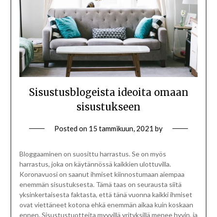
Sisustusblogeista ideoita omaan
sisustukseen
Posted on
15 tammikuun, 2021
by
Bloggaaminen on suosittu harrastus. Se on myös
harrastus, joka on käytännössä kaikkien ulottuvilla.
Koronavuosi on saanut ihmiset kiinnostumaan aiempaa
enemmän sisustuksesta. Tämä taas on seurausta siitä
yksinkertaisesta faktasta, että tänä vuonna kaikki ihmiset
ovat viettäneet kotona ehkä enemmän aikaa kuin koskaan
ennen. Sisustustuotteita myyvillä yrityksillä menee hyvin, ja