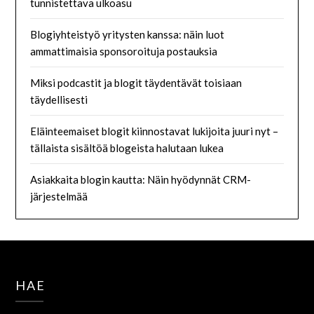
tunnistettava ulkoasu
Blogiyhteistyö yritysten kanssa: näin luot
ammattimaisia sponsoroituja postauksia
Miksi podcastit ja blogit täydentävät toisiaan
täydellisesti
Eläinteemaiset blogit kiinnostavat lukijoita juuri nyt –
tällaista sisältöä blogeista halutaan lukea
Asiakkaita blogin kautta: Näin hyödynnät CRM-
järjestelmää
HAE