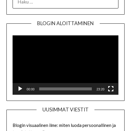
BLOGIN ALOITTAMINEN
Videot
00:00
23:20
UUSIMMAT VIESTIT
Blogin visuaalinen ilme: miten luoda persoonallinen ja