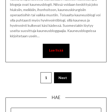
blogeja ovat kauneusblogit. Niissä voidaan keskittyä joko
hiuksiin, meikkiin, ihonhoitoon, kauneuskirurgisiin
operaatioihin tai vaikka muotiin. Toisaalta kauneusblogi voi
olla puhtaasti myös hyvinvointiblogi, sillä kauneus ja
hyvinvointi kulkevat käsi kädessä. Suomestakin löytyy
useita suosittuja kauneusbloggaajia. Kauneusblogeissa
kirjoitetaan usein…
1
Next
HAE