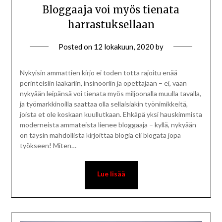
Bloggaaja voi myös tienata
harrastuksellaan
Posted on
12 lokakuun, 2020
by
Nykyisin ammattien kirjo ei toden totta rajoitu enää
perinteisiin lääkäriin, insinööriin ja opettajaan – ei, vaan
nykyään leipänsä voi tienata myös miljoonalla muulla tavalla,
ja työmarkkinoilla saattaa olla sellaisiakin työnimikkeitä,
joista et ole koskaan kuullutkaan. Ehkäpä yksi hauskimmista
moderneista ammateista lienee bloggaaja – kyllä, nykyään
on täysin mahdollista kirjoittaa blogia eli blogata jopa
työkseen! Miten…