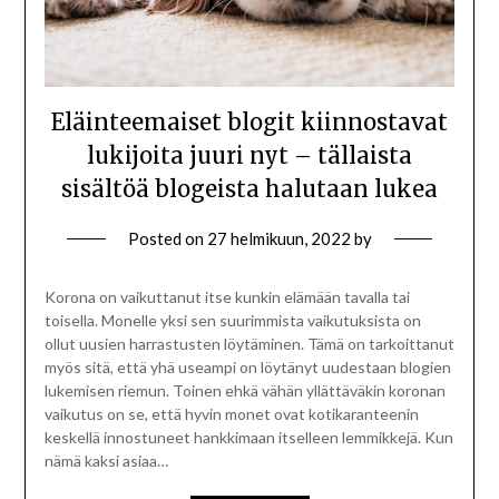
Eläinteemaiset blogit kiinnostavat
lukijoita juuri nyt – tällaista
sisältöä blogeista halutaan lukea
Posted on
27 helmikuun, 2022
by
Korona on vaikuttanut itse kunkin elämään tavalla tai
toisella. Monelle yksi sen suurimmista vaikutuksista on
ollut uusien harrastusten löytäminen. Tämä on tarkoittanut
myös sitä, että yhä useampi on löytänyt uudestaan blogien
lukemisen riemun. Toinen ehkä vähän yllättäväkin koronan
vaikutus on se, että hyvin monet ovat kotikaranteenin
keskellä innostuneet hankkimaan itselleen lemmikkejä. Kun
nämä kaksi asiaa…