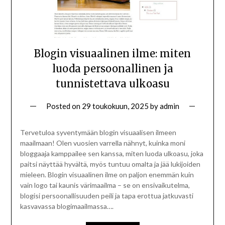
Blogin visuaalinen ilme: miten
luoda persoonallinen ja
tunnistettava ulkoasu
Posted on
29 toukokuun, 2025
by
admin
Tervetuloa syventymään blogin visuaalisen ilmeen
maailmaan! Olen vuosien varrella nähnyt, kuinka moni
bloggaaja kamppailee sen kanssa, miten luoda ulkoasu, joka
paitsi näyttää hyvältä, myös tuntuu omalta ja jää lukijoiden
mieleen. Blogin visuaalinen ilme on paljon enemmän kuin
vain logo tai kaunis värimaailma – se on ensivaikutelma,
blogisi persoonallisuuden peili ja tapa erottua jatkuvasti
kasvavassa blogimaailmassa….