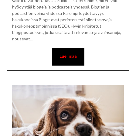
vaikuttavuuden. Tässä artikkelissa kerromme, miten voit
hyödyntää blogeja ja podcasteja yhdessä. Blogien ja
podcastien voima yhdessä Parempi löydettävyys
hakukoneissa Blogit ovat perinteisesti olleet vahvoja
hakukoneoptimoinnissa (SEO). Hyvin kirjoitetut
blogipostaukset, jotka sisältävät relevantteja avainsanoja,
nousevat…