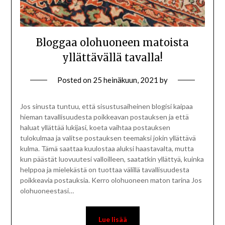
Bloggaa olohuoneen matoista
yllättävällä tavalla!
Posted on
25 heinäkuun, 2021
by
Jos sinusta tuntuu, että sisustusaiheinen blogisi kaipaa
hieman tavallisuudesta poikkeavan postauksen ja että
haluat yllättää lukijasi, koeta vaihtaa postauksen
tulokulmaa ja valitse postauksen teemaksi jokin yllättävä
kulma. Tämä saattaa kuulostaa aluksi haastavalta, mutta
kun päästät luovuutesi valloilleen, saatatkin yllättyä, kuinka
helppoa ja mielekästä on tuottaa välillä tavallisuudesta
poikkeavia postauksia. Kerro olohuoneen maton tarina Jos
olohuoneestasi…