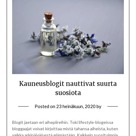
Kauneusblogit nauttivat suurta
suosiota
Posted on
23 heinäkuun, 2020
by
Blogit jaetaan eri aihepiireihin. Toki lifestyle-blogeissa
bloggaajat voivat kirjoittaa mistä tahansa aiheista, kuten
vaikka arkipäiväisestä elämästään. Kaikkein suosituimpia