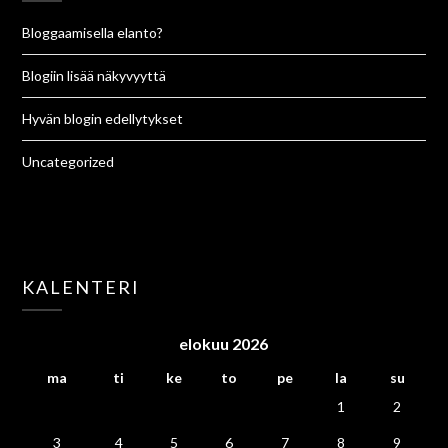
Bloggaamisella elanto?
Blogiin lisää näkyvyyttä
Hyvän blogin edellytykset
Uncategorized
KALENTERI
elokuu 2026
ma
ti
ke
to
pe
la
su
1
2
3
4
5
6
7
8
9