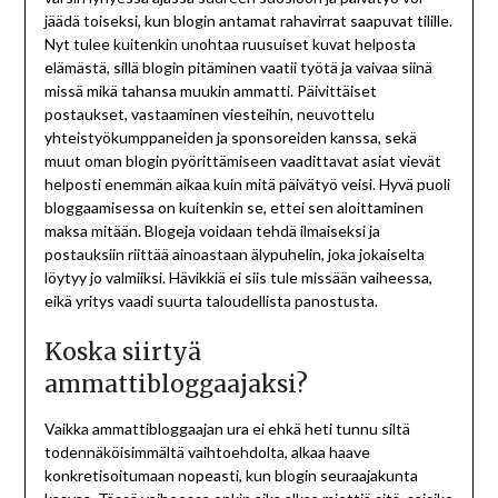
jäädä toiseksi, kun blogin antamat rahavirrat saapuvat tilille.
Nyt tulee kuitenkin unohtaa ruusuiset kuvat helposta
elämästä, sillä blogin pitäminen vaatii työtä ja vaivaa siinä
missä mikä tahansa muukin ammatti. Päivittäiset
postaukset, vastaaminen viesteihin, neuvottelu
yhteistyökumppaneiden ja sponsoreiden kanssa, sekä
muut oman blogin pyörittämiseen vaadittavat asiat vievät
helposti enemmän aikaa kuin mitä päivätyö veisi. Hyvä puoli
bloggaamisessa on kuitenkin se, ettei sen aloittaminen
maksa mitään. Blogeja voidaan tehdä ilmaiseksi ja
postauksiin riittää ainoastaan älypuhelin, joka jokaiselta
löytyy jo valmiiksi. Hävikkiä ei siis tule missään vaiheessa,
eikä yritys vaadi suurta taloudellista panostusta.
Koska siirtyä
ammattibloggaajaksi?
Vaikka ammattibloggaajan ura ei ehkä heti tunnu siltä
todennäköisimmältä vaihtoehdolta, alkaa haave
konkretisoitumaan nopeasti, kun blogin seuraajakunta