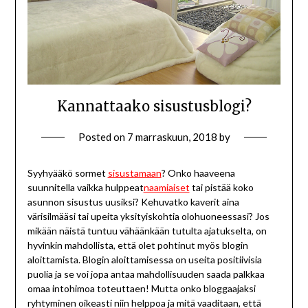
Kannattaako sisustusblogi?
Posted on
7 marraskuun, 2018
by
Syyhyääkö sormet
sisustamaan
? Onko haaveena
suunnitella vaikka hulppeat
naamiaiset
tai pistää koko
asunnon sisustus uusiksi? Kehuvatko kaverit aina
värisilmääsi tai upeita yksityiskohtia olohuoneessasi? Jos
mikään näistä tuntuu vähäänkään tutulta ajatukselta, on
hyvinkin mahdollista, että olet pohtinut myös blogin
aloittamista. Blogin aloittamisessa on useita positiivisia
puolia ja se voi jopa antaa mahdollisuuden saada palkkaa
omaa intohimoa toteuttaen! Mutta onko bloggaajaksi
ryhtyminen oikeasti niin helppoa ja mitä vaaditaan, että