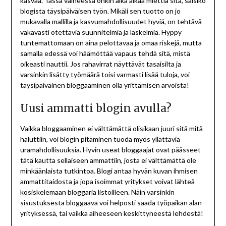
kasvaa. Tässä vaiheessa onkin aika alkaa miettiä sitä, saisiko
blogista täysipäiväisen työn. Mikäli sen tuotto on jo
mukavalla mallilla ja kasvumahdollisuudet hyviä, on tehtävä
vakavasti otettavia suunnitelmia ja laskelmia. Hyppy
tuntemattomaan on aina pelottavaa ja omaa riskejä, mutta
samalla edessä voi häämöttää vapaus tehdä sitä, mistä
oikeasti nauttii. Jos rahavirrat näyttävät tasaisilta ja
varsinkin lisätty työmäärä toisi varmasti lisää tuloja, voi
täysipäiväinen bloggaaminen olla yrittämisen arvoista!
Uusi ammatti blogin avulla?
Vaikka bloggaaminen ei välttämättä olisikaan juuri sitä mitä
haluttiin, voi blogin pitäminen tuoda myös yllättäviä
uramahdollisuuksia. Hyvin useat bloggaajat ovat päässeet
tätä kautta sellaiseen ammattiin, josta ei välttämättä ole
minkäänlaista tutkintoa. Blogi antaa hyvän kuvan ihmisen
ammattitaidosta ja jopa isoimmat yritykset voivat lähteä
kosiskelemaan bloggaria listoilleen. Näin varsinkin
sisustuksesta bloggaava voi helposti saada työpaikan alan
yrityksessä, tai vaikka aiheeseen keskittyneestä lehdestä!