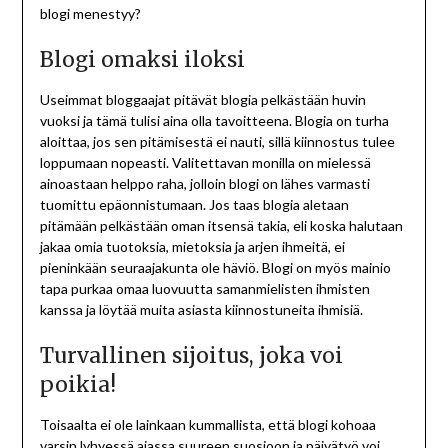
blogi menestyy?
Blogi omaksi iloksi
Useimmat bloggaajat pitävät blogia pelkästään huvin
vuoksi ja tämä tulisi aina olla tavoitteena. Blogia on turha
aloittaa, jos sen pitämisestä ei nauti, sillä kiinnostus tulee
loppumaan nopeasti. Valitettavan monilla on mielessä
ainoastaan helppo raha, jolloin blogi on lähes varmasti
tuomittu epäonnistumaan. Jos taas blogia aletaan
pitämään pelkästään oman itsensä takia, eli koska halutaan
jakaa omia tuotoksia, mietoksia ja arjen ihmeitä, ei
pieninkään seuraajakunta ole häviö. Blogi on myös mainio
tapa purkaa omaa luovuutta samanmielisten ihmisten
kanssa ja löytää muita asiasta kiinnostuneita ihmisiä.
Turvallinen sijoitus, joka voi
poikia!
Toisaalta ei ole lainkaan kummallista, että blogi kohoaa
varsin lyhyessä ajassa suureen suosioon ja päivätyö voi