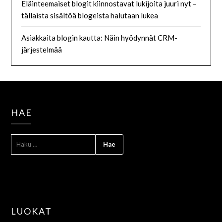
Eläinteemaiset blogit kiinnostavat lukijoita juuri nyt –
tällaista sisältöä blogeista halutaan lukea
Asiakkaita blogin kautta: Näin hyödynnät CRM-
järjestelmää
HAE
LUOKAT